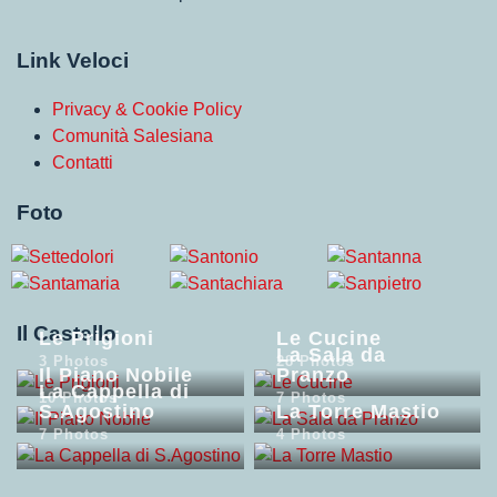
Link Veloci
Privacy & Cookie Policy
Comunità Salesiana
Contatti
Foto
Il Castello
Le Prigioni
Le Cucine
La Sala da
3 Photos
28 Photos
Il Piano Nobile
Pranzo
La Cappella di
10 Photos
7 Photos
S.Agostino
La Torre Mastio
7 Photos
4 Photos