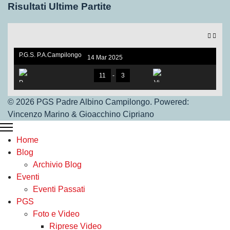
Risultati Ultime Partite
P.G.S. P.A.Campilongo
14 Mar 2025
under 17. V.S Vigor Ros
sano
11
-
3
© 2026 PGS Padre Albino Campilongo. Powered:
Vincenzo Marino & Gioacchino Cipriano
P.G.S.Under 17
Home
Vigor Rossano
Blog
Archivio Blog
Eventi
Eventi Passati
PGS
Foto e Video
Riprese Video
Under 17