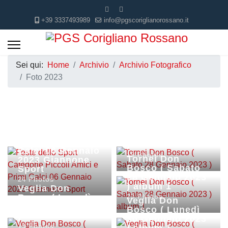
+39 3337493989
info@pgscoriglianorossano.it
Sei qui:
Home
Archivio
Archivio Fotografico
Foto 2023
Tornei Don
Feste dello Sport
Bosco ( Sabato
Categorie Piccoli
28 Gennaio 2023
Amici e Primi
)
Calci 06 Gennaio
19 Photos
Tornei Don
2023 Giannone
Bosco ( Sabato
Sport
28 Gennaio 2023
24 Photos
) album 1
Veglia Don
Bosco ( Lunedì
23 Photos
Veglia Don
30 Gennaio 2023
Bosco ( Lunedì
)
30 Gennaio 2023
19 Photos