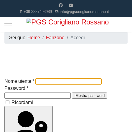
+39 3337493989
info@pgscoriglianorossano.it
Sei qui:
Home
Fanzone
Accedi
Nome utente
*
Password
*
Mostra password
Ricordami