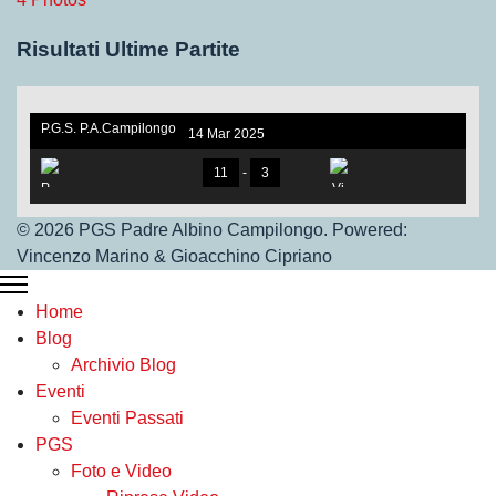
Risultati Ultime Partite
P.G.S. P.A.Campilongo
14 Mar 2025
under 17. V.S Vigor Ros
sano
11
-
3
© 2026 PGS Padre Albino Campilongo. Powered:
Vincenzo Marino & Gioacchino Cipriano
P.G.S.Under 17
Home
Vigor Rossano
Blog
Archivio Blog
Eventi
Eventi Passati
PGS
Foto e Video